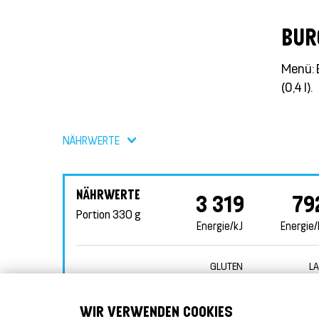
BUR
Menü: 
(0,4 l).
NÄHRWERTE
NÄHRWERTE
3 319
79
Portion
330 g
Energie/kJ
Energie/
GLUTEN
L
WIR VERWENDEN COOKIES