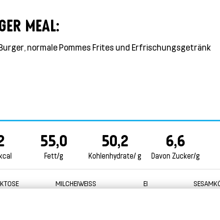
GER MEAL:
Burger, normale Pommes Frites und Erfrischungsgetränk
2
55,0
50,2
6,6
kcal
Fett/g
Kohlenhydrate/ g
Davon Zucker/g
AKTOSE
MILCHEIWEISS
EI
SESAMK