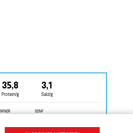
35,8
3,1
Protein/g
Salz/g
ÖRNER
SENF