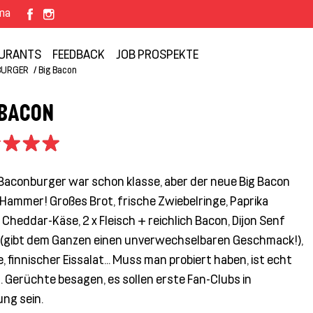
rma
URANTS
FEEDBACK
JOB PROSPEKTE
BURGER
Big Bacon
 BACON
Baconburger war schon klasse, aber der neue Big Bacon
r Hammer! Großes Brot, frische Zwiebelringe, Paprika
Cheddar-Käse, 2 x Fleisch + reichlich Bacon, Dijon Senf
(gibt dem Ganzen einen unverwechselbaren Geschmack!),
, finnischer Eissalat… Muss man probiert haben, ist echt
. Gerüchte besagen, es sollen erste Fan-Clubs in
ng sein.