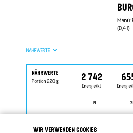
BUR
Menü: 
(0,4 l).
NÄHRWERTE
NÄHRWERTE
2 742
65
Portion
220 g
Energie/kJ
Energie/
EI
G
WIR VERWENDEN COOKIES