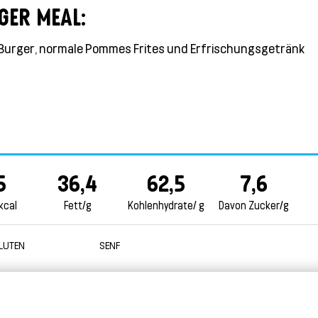
GER MEAL:
Burger, normale Pommes Frites und Erfrischungsgetränk
5
36,4
62,5
7,6
kcal
Fett/g
Kohlenhydrate/ g
Davon Zucker/g
LUTEN
SENF