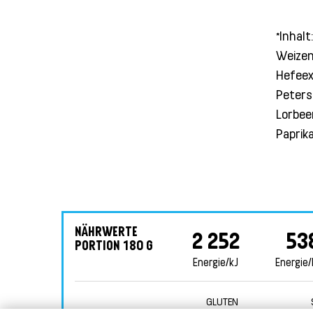
*Inhal
Weizeng
Hefeext
Petersi
Lorbeer
Paprik
NÄHRWERTE
2 252
53
PORTION 180 G
Energie/kJ
Energie/
GLUTEN