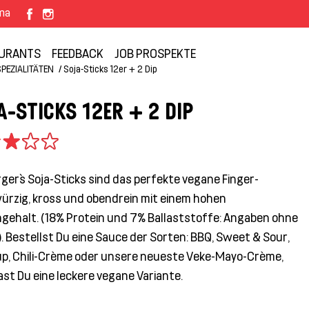
rma
URANTS
FEEDBACK
JOB PROSPEKTE
SPEZIALITÄTEN
Soja-Sticks 12er + 2 Dip
A-STICKS 12ER + 2 DIP
ger`s Soja-Sticks sind das perfekte vegane Finger-
würzig, kross und obendrein mit einem hohen
ngehalt. (18% Protein und 7% Ballaststoffe: Angaben ohne
. Bestellst Du eine Sauce der Sorten: BBQ, Sweet & Sour,
p, Chili-Crème oder unsere neueste Veke-Mayo-Crème,
st Du eine leckere vegane Variante.