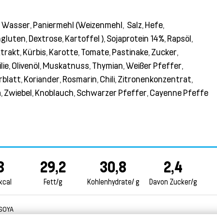
t: Wasser, Paniermehl (Weizenmehl, Salz, Hefe,
luten, Dextrose, Kartoffel ), Sojaprotein 14%, Rapsöl,
rakt, Kürbis, Karotte, Tomate, Pastinake, Zucker,
lie, Olivenöl, Muskatnuss, Thymian, Weißer Pfeffer,
blatt, Koriander, Rosmarin, Chili, Zitronenkonzentrat,
a, Zwiebel, Knoblauch, Schwarzer Pfeffer, Cayenne Pfeffe
8
29,2
30,8
2,4
kcal
Fett/g
Kohlenhydrate/ g
Davon Zucker/g
SOYA